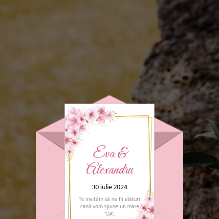
Eva &
Alexandru
30 iulie 2024
Te invităm să ne fii alături
cand vom spune un mare
"DA".