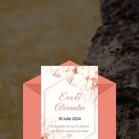
Eva &
Alexandru
30 iulie 2024
Te invităm să ne fii alături
cand vom spune un mare
"DA".