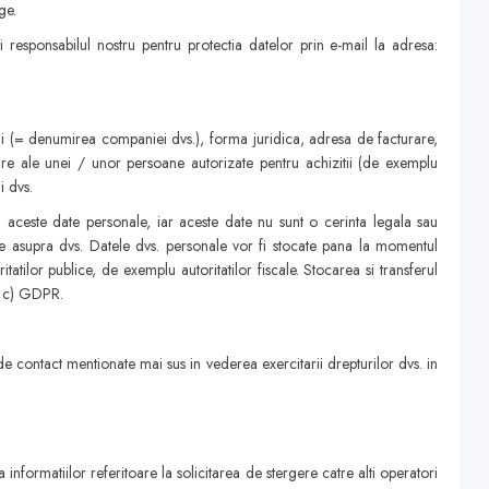
ge.
 responsabilul nostru pentru protectia datelor prin e-mail la adresa:
lui (= denumirea companiei dvs.), forma juridica, adresa de facturare,
are ale unei / unor persoane autorizate pentru achizitii (de exemplu
i dvs.
ti aceste date personale, iar aceste date nu sunt o cerinta legala sau
te asupra dvs. Datele dvs. personale vor fi stocate pana la momentul
tatilor publice, de exemplu autoritatilor fiscale. Stocarea si transferul
ra c) GDPR.
de contact mentionate mai sus in vederea exercitarii drepturilor dvs. in
informatiilor referitoare la solicitarea de stergere catre alti operatori