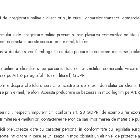
 inregistrare online a clientilor si, in cursul viitoarelor tranzactii comerciale
ularul de inregistrare online precum si prin plasarea comenzilor pe site-ul no
vom contacta in aceste scopuri prin e-mail, telefon.
oastra de date si vor fi imbogatite cu date pe care le colectam din surse publi
 online a clientilor si pe parcursul tuturor tranzactiilor comerciale viitoar
za pe Art. 6 paragraful 1 teza 1 litera f) GDPR.
ma despre ofertele si serviciile noastre si de a extinde relatia cu clientii.
re prin e-mail, telefon. Aceasta prelucrare se bazeaza in mod legitim pe Art. 
ervicii, respectiv imputerniciti conform art. 28 GDPR, de exemplu furnizorii no
ru trimiterea e-mailurilor, contactarea telefonica sau imprimarea de materiale pub
icii prelucreaza date cu caracter personal in conformitate cu legislatia euro
erate intr-o tara in care se utilizeaza in mod obisnuit un alt nivel de protectie