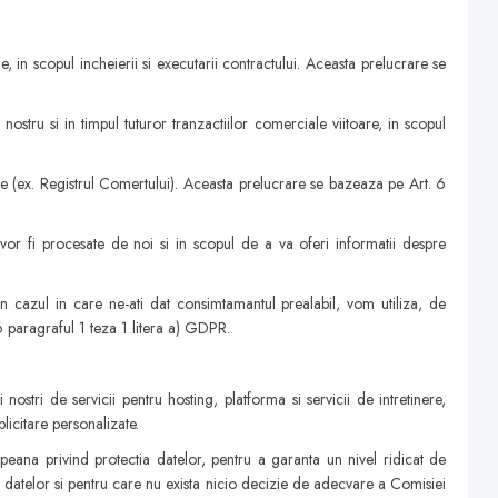
, in scopul incheierii si executarii contractului. Aceasta prelucrare se
stru si in timpul tuturor tranzactiilor comerciale viitoare, in scopul
ce (ex. Registrul Comertului). Aceasta prelucrare se bazeaza pe Art. 6
e vor fi procesate de noi si in scopul de a va oferi informatii despre
 In cazul in care ne-ati dat consimtamantul prealabil, vom utiliza, de
6 paragraful 1 teza 1 litera a) GDPR.
stri de servicii pentru hosting, platforma si servicii de intretinere,
licitare personalizate.
peana privind protectia datelor, pentru a garanta un nivel ridicat de
 a datelor si pentru care nu exista nicio decizie de adecvare a Comisiei