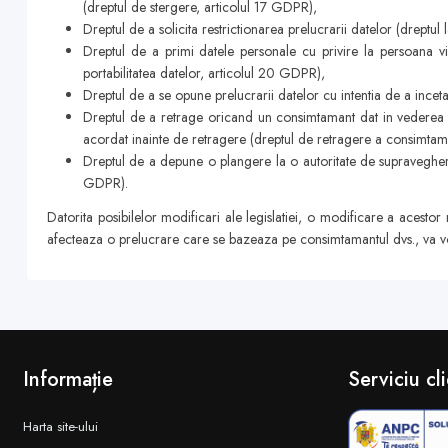
(dreptul de stergere, articolul 17 GDPR),
Dreptul de a solicita restrictionarea prelucrarii datelor (dreptul
Dreptul de a primi datele personale cu privire la persoana viza
portabilitatea datelor, articolul 20 GDPR),
Dreptul de a se opune prelucrarii datelor cu intentia de a incet
Dreptul de a retrage oricand un consimtamant dat in vederea o
acordat inainte de retragere (dreptul de retragere a consimtam
Dreptul de a depune o plangere la o autoritate de supravegher
GDPR).
Datorita posibilelor modificari ale legislatiei, o modificare a acesto
afecteaza o prelucrare care se bazeaza pe consimtamantul dvs., va v
Informație
Serviciu cli
Harta site-ului