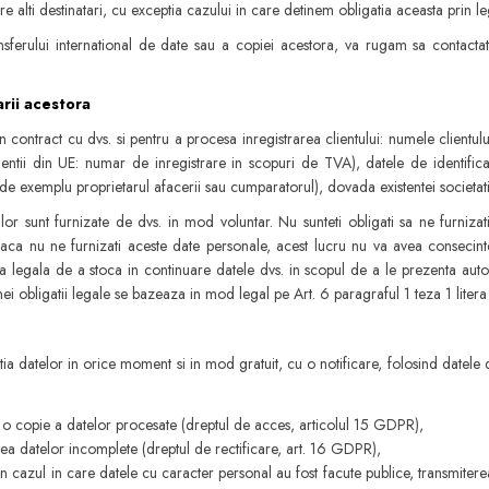
e alti destinatari, cu exceptia cazului in care detinem obligatia aceasta prin le
ferului international de date sau a copiei acestora, va rugam sa contactati
rii acestora
contract cu dvs. si pentru a procesa inregistrarea clientului: numele clientu
ientii din UE: numar de inregistrare in scopuri de TVA), datele de identific
de exemplu proprietarul afacerii sau cumparatorul), dovada existentei societati
tilor sunt furnizate de dvs. in mod voluntar. Nu sunteti obligati sa ne furniza
aca nu ne furnizati aceste date personale, acest lucru nu va avea consecin
ia legala de a stoca in continuare datele dvs. in scopul de a le prezenta autori
 unei obligatii legale se bazeaza in mod legal pe Art. 6 paragraful 1 teza 1 lite
ia datelor in orice moment si in mod gratuit, cu o notificare, folosind datele 
si o copie a datelor procesate (dreptul de acces, articolul 15 GDPR),
rea datelor incomplete (dreptul de rectificare, art. 16 GDPR),
n cazul in care datele cu caracter personal au fost facute publice, transmiterea 