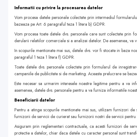
Informatii cu privire la procesarea datelor
Vom procesa datele personale colectate prin intermediul formularului de
bazeaza pe Art. 6 paragraful teza 1 litera b) GDPR.
Vom procesa toate datele dvs. personale care sunt colectate prin form
derularii relatiilor comerciale si a analizei datelor. De asemenea, va 
In scopurile mentionate mai sus, datele dvs. vor fi stocate in baza n
paragraful 1 teza 1 litera f) GDPR.
Toate datele dvs. personale colectate prin formularul de inregistrare
campaniile de publicitate si de marketing. Aceasta prelucrare se bazea
Este necesar sa urmarim interesele noastre legitime pentru a va infor
asemenea, datele dvs. personale pentru a va furniza informatiile noast
Beneficiarii datelor
Pentru a atinge scopurile mentionate mai sus, utilizam furnizori de s
furnizorii de servicii de curierat sau furnizorii nostri de servicii pent
Asiguram prin reglementari contractuale, ca acesti furnizori de serv
protectie a datelor, chiar daca datele cu caracter personal sunt transf