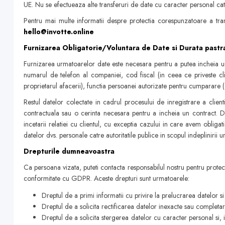
UE. Nu se efectueaza alte transferuri de date cu caracter personal catr
Pentru mai multe informatii despre protectia corespunzatoare a trans
hello@invotte.online
Furnizarea Obligatorie/Voluntara de Date si Durata pastra
Furnizarea urmatoarelor date este necesara pentru a putea incheia un 
numarul de telefon al companiei, cod fiscal (in ceea ce priveste cl
proprietarul afacerii), functia persoanei autorizate pentru cumparare (
Restul datelor colectate in cadrul procesului de inregistrare a clien
contractuala sau o cerinta necesara pentru a incheia un contract. D
incetarii relatiei cu clientul, cu exceptia cazului in care avem obligat
datelor dvs. personale catre autoritatile publice in scopul indeplinirii
Drepturile dumneavoastra
Ca persoana vizata, puteti contacta responsabilul nostru pentru protect
conformitate cu GDPR. Aceste drepturi sunt urmatoarele:
Dreptul de a primi informatii cu privire la prelucrarea datelor 
Dreptul de a solicita rectificarea datelor inexacte sau completa
Dreptul de a solicita stergerea datelor cu caracter personal si, i