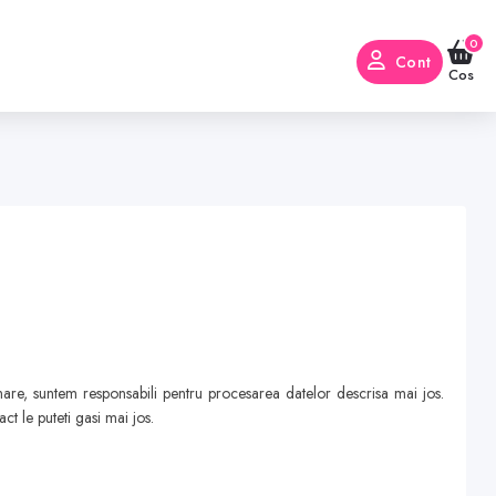
0
Cont
Cos
e
are, suntem responsabili pentru procesarea datelor descrisa mai jos.
ct le puteti gasi mai jos.