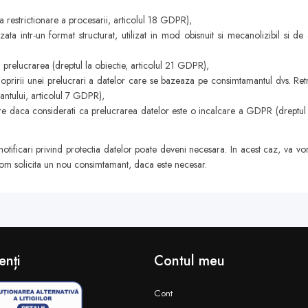
 la restrictionare a procesarii, articolul 18 GDPR),
ta intr-un format structurat, utilizat in mod obisnuit si mecanolizibil si de 
a prelucrarea (dreptul la obiectie, articolul 21 GDPR),
pririi unei prelucrari a datelor care se bazeaza pe consimtamantul dvs. Retr
antului, articolul 7 GDPR),
e daca considerati ca prelucrarea datelor este o incalcare a GDPR (dreptul 
r notificari privind protectia datelor poate deveni necesara. In acest caz, va 
om solicita un nou consimtamant, daca este necesar.
enți
Contul meu
Cont