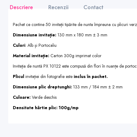
Descriere
Recenzii
Contact
Pachet ce contine 50 invitații tipărite de nunta împreuna cu plicuri verz
Dimensiune invitație:
130 mm x 180 mm ± 3 mm
Culori
: Alb și Portocaliu
Material invitație:
Carton 300g imprimat color
Invitația de nuntă PX 10122 este compusă din flori în nuanțe de portoca
Plicul
invitației din fotografie este
inclus în pachet.
Dimensiune plic dreptunghi:
133 mm / 184 mm ± 2 mm
Culoare:
Verde deschis
Densitate hârtie plic: 100g/mp