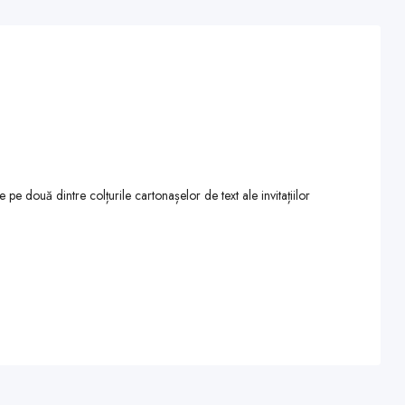
e două dintre colțurile cartonașelor de text ale invitațiilor