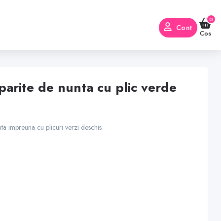
0
Cont
Cos
tiparite de nunta cu plic verde
unta impreuna cu plicuri verzi deschis