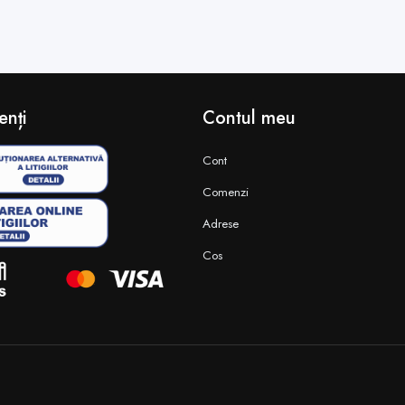
enți
Contul meu
Cont
Comenzi
Adrese
Cos