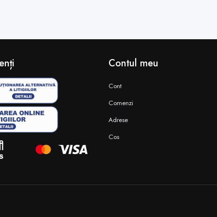
enți
Contul meu
Cont
Comenzi
Adrese
Cos