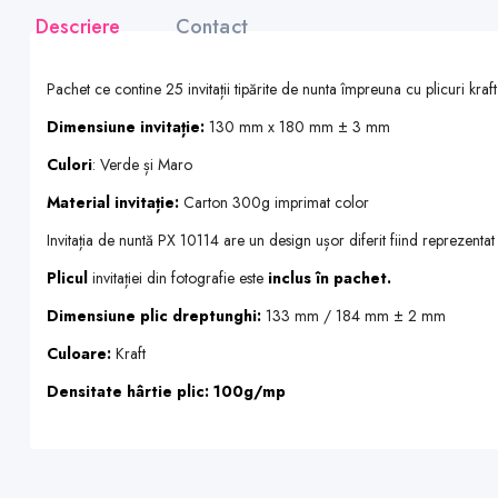
Descriere
Contact
Pachet ce contine 25 invitații tipărite de nunta împreuna cu plicuri kraft
Dimensiune invitație:
130 mm x 180 mm ± 3 mm
Culori
: Verde și Maro
Material invitație:
Carton 300g imprimat color
Invitația de nuntă PX 10114 are un design ușor diferit fiind reprezentat de
Plicul
invitației din fotografie este
inclus în pachet.
Dimensiune plic dreptunghi:
133 mm / 184 mm ± 2 mm
Culoare:
Kraft
Densitate hârtie plic: 100g/mp