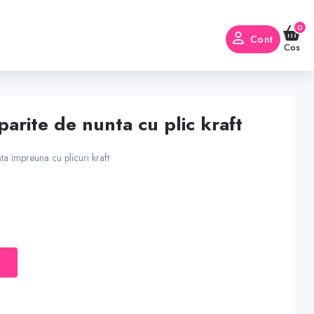
0
Cont
Cos
iparite de nunta cu plic kraft
nta impreuna cu plicuri kraft