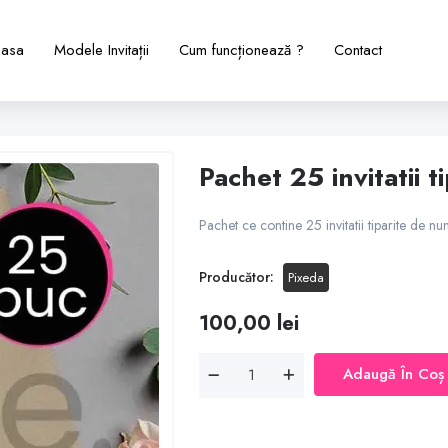
asa
Modele Invitații
Cum funcționează ?
Contact
Pachet 25 invitatii t
Pachet ce contine 25 invitatii tiparite de nu
Producător:
Pixeda
100,00 lei
Adaugă În Coș