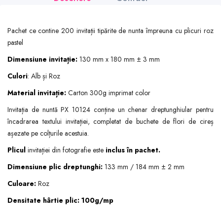
Pachet ce contine 200 invitații tipărite de nunta împreuna cu plicuri roz
pastel
Dimensiune invitație:
130 mm x 180 mm ± 3 mm
Culori
: Alb și Roz
Material invitație:
Carton 300g imprimat color
Invitația de nuntă PX 10124 conține un chenar dreptunghiular pentru
încadrarea textului invitației, completat de buchete de flori de cireș
așezate pe colțurile acestuia.
Plicul
invitației din fotografie este
inclus în pachet.
Dimensiune plic dreptunghi:
133 mm / 184 mm ± 2 mm
Culoare:
Roz
Densitate hârtie plic: 100g/mp