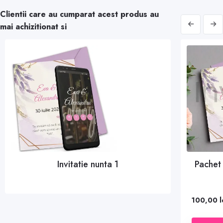
Clientii care au cumparat acest produs au
mai achizitionat si
DEMO
ALEGE
Invitatie nunta 1
Pachet 
100,00 l