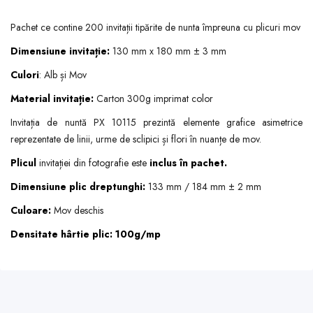
Pachet ce contine 200 invitații tipărite de nunta împreuna cu plicuri mov
Dimensiune invitație:
130 mm x 180 mm ± 3 mm
Culori
: Alb și Mov
Material invitație:
Carton 300g imprimat color
Invitația de nuntă PX 10115 prezintă elemente grafice asimetrice
reprezentate de linii, urme de sclipici și flori în nuanțe de mov.
Plicul
invitației din fotografie este
inclus în pachet.
Dimensiune plic dreptunghi:
133 mm / 184 mm ± 2 mm
Culoare:
Mov deschis
Densitate hârtie plic: 100g/mp