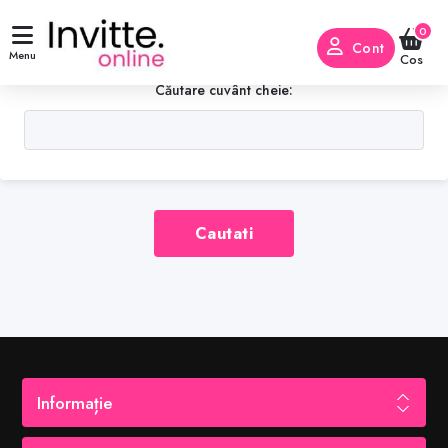
Cautati
0
Cont
Menu
Cos
Căutare cuvânt cheie:
Cautati
Informație